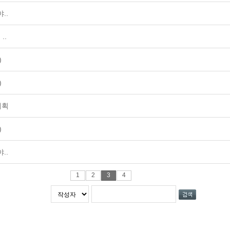
..
..
)
)
계획
)
..
1
2
3
4