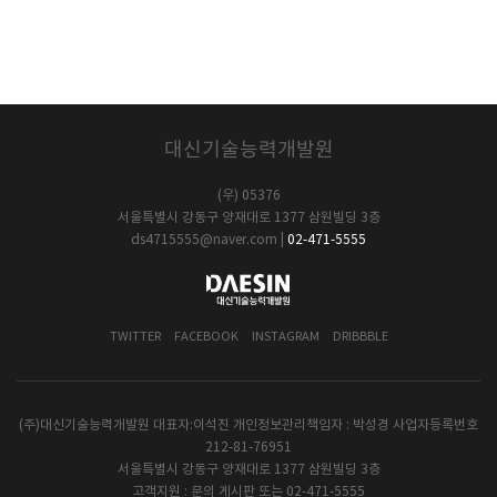
대신기술능력개발원
(우) 05376
서울특별시 강동구 양재대로 1377 삼원빌딩 3층
ds4715555@naver.com
|
02-471-5555
TWITTER
FACEBOOK
INSTAGRAM
DRIBBBLE
(주)대신기술능력개발원 대표자:이석진 개인정보관리책임자 : 박성경 사업자등록번호
212-81-76951
서울특별시 강동구 양재대로 1377 삼원빌딩 3층
고객지원 : 문의 게시판 또는 02-471-5555