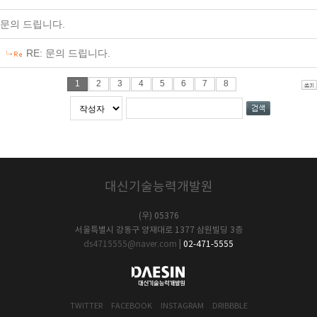
문의 드립니다.
RE: 문의 드립니다.
1
2
3
4
5
6
7
8
대신기술능력개발원
(우) 05376
서울특별시 강동구 양재대로 1377 삼원빌딩 3층
ds4715555@naver.com
|
02-471-5555
TWITTER
FACEBOOK
INSTAGRAM
DRIBBBLE